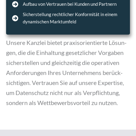
Auf­bau von Ver­trau­en bei Kun­den und Part­nern
Sicher­stel­lung recht­li­cher Kon­for­mi­tät in einem
dyna­mi­schen Markt­um­feld
Unse­re Kanz­lei bie­tet pra­xis­ori­en­tier­te Lösun­
gen, die die Ein­hal­tung gesetz­li­cher Vor­ga­ben
sicher­stel­len und gleich­zei­tig die ope­ra­ti­ven
Anfor­de­run­gen Ihres Unter­neh­mens berück­
sich­ti­gen. Ver­trau­en Sie auf unse­re Exper­ti­se,
um Daten­schutz nicht nur als Ver­pflich­tung,
son­dern als Wett­be­werbs­vor­teil zu nut­zen.