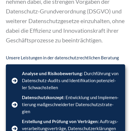
neh­men dabei, die stren­gen Vor­ga­ben der
Daten­schutz-Grund­ver­ord­nung (DSGVO) und
wei­te­rer Daten­schutz­ge­set­ze ein­zu­hal­ten, ohne
dabei die Effi­zi­enz und Inno­va­ti­ons­kraft ihrer
Geschäfts­pro­zes­se zu beein­träch­ti­gen.
Unse­re Leis­tun­gen in der daten­schutz­recht­li­chen Bera­tung
Ana­ly­se und Risi­ko­be­wer­tung:
Durch­füh­rung von
Daten­schutz-Audits und Iden­ti­fi­ka­ti­on poten­zi­el­
ler Schwach­stel­len
Daten­schutz­kon­zept:
Ent­wick­lung und Imple­men­
tie­rung maß­ge­schnei­der­ter Daten­schutz­stra­te­
gien
Erstel­lung und Prü­fung von Ver­trä­gen:
Auf­trags­
ver­ar­bei­tungs­ver­trä­ge, Daten­schutz­er­klä­run­gen