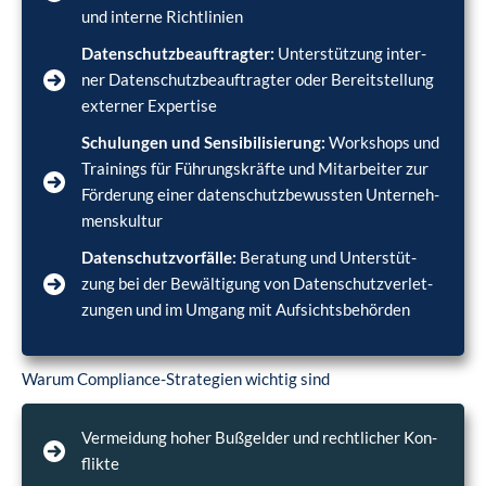
und inter­ne Richt­li­ni­en
Daten­schutz­be­auf­trag­ter:
Unter­stüt­zung inter­
ner Daten­schutz­be­auf­trag­ter oder Bereit­stel­lung
exter­ner Exper­ti­se
Schu­lun­gen und Sen­si­bi­li­sie­rung:
Work­shops und
Trai­nings für Füh­rungs­kräf­te und Mit­ar­bei­ter zur
För­de­rung einer daten­schutz­be­wuss­ten Unter­neh­
mens­kul­tur
Daten­schutz­vor­fäl­le:
Bera­tung und Unter­stüt­
zung bei der Bewäl­ti­gung von Daten­schutz­ver­let­
zun­gen und im Umgang mit Auf­sichts­be­hör­den
War­um Com­pli­ance-Stra­te­gien wich­tig sind
Ver­mei­dung hoher Buß­gel­der und recht­li­cher Kon­
flik­te