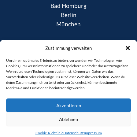
Bad Homburg
Berlin
München
News
Zustimmung verwalten
Daten­schutz
Um dir ein optimales Erlebnis zu bieten, verwenden wir Technologien wie
Impres­sum
Cookies, um Geräteinformationen zu speichern und/oder darauf zuzugreifen.
Coo­kie-Rich­t­­li­­nie
Wenn du diesen Technologien zustimmst, können wir Daten wie das
Surfverhalten oder eindeutige IDs auf dieser Website verarbeiten. Wenn du
deine Zustimmung nicht erteilst oder zurückziehst, können bestimmte
Merkmale und Funktionen beeinträchtigt werden.
Akzeptieren
Deutsch
Copyright © 2026 Ehlers Legal
Ablehnen
Coo­kie-Richt­li­nie
Daten­schutz
Impres­sum