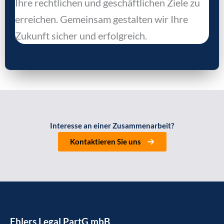
Ihre recht­li­chen und geschäft­li­chen Zie­le zu
errei­chen. Gemein­sam gestal­ten wir Ihre
Zukunft sicher und erfolg­reich.
Inter­es­se an einer Zusam­men­ar­beit?
Kon­tak­tie­ren Sie uns
Ehlers Legal PartG mbB