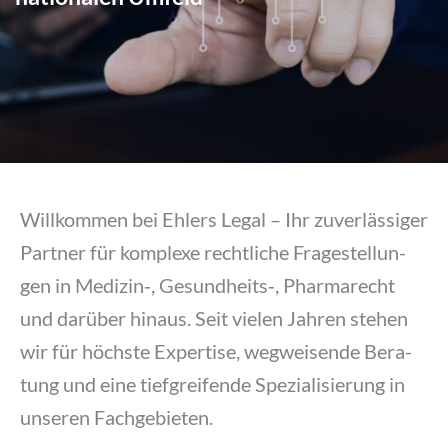
Will­kom­men bei Ehlers Legal – Ihr zuver­läs­si­ger
Part­ner für kom­ple­xe recht­li­che Fra­ge­stel­lun­
gen in Medizin‑, Gesundheits‑, Phar­ma­recht
und dar­über hin­aus. Seit vie­len Jah­ren ste­hen
wir für höchs­te Exper­ti­se, weg­wei­sen­de Bera­
tung und eine tief­grei­fen­de Spe­zia­li­sie­rung in
unse­ren Fach­ge­bie­ten.