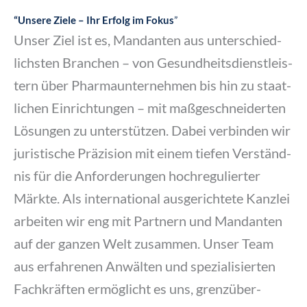
“Unse­re Zie­le – Ihr Erfolg im Fokus
”
Unser Ziel ist es, Man­dan­ten aus unter­schied­
lichs­ten Bran­chen – von Gesund­heits­dienst­leis­
tern über Phar­ma­un­ter­neh­men bis hin zu staat­
li­chen Ein­rich­tun­gen – mit maß­ge­schnei­der­ten
Lösun­gen zu unter­stüt­zen. Dabei ver­bin­den wir
juris­ti­sche Prä­zi­si­on mit einem tie­fen Ver­ständ­
nis für die Anfor­de­run­gen hoch­re­gu­lier­ter
Märk­te. Als inter­na­tio­nal aus­ge­rich­te­te Kanz­lei
arbei­ten wir eng mit Part­nern und Man­dan­ten
auf der gan­zen Welt zusam­men. Unser Team
aus erfah­re­nen Anwäl­ten und spe­zia­li­sier­ten
Fach­kräf­ten ermög­licht es uns, grenz­über­