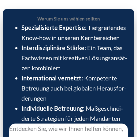
War­um Sie uns wäh­len soll­ten
Spe­zia­li­sier­te Exper­ti­se:
Tief­grei­fen­des
Know-how in unse­ren Kern­be­rei­chen
Inter­dis­zi­pli­nä­re Stär­ke:
Ein Team, das
Fach­wis­sen mit krea­ti­ven Lösungs­an­sät­
zen kom­bi­niert
Inter­na­tio­nal ver­netzt:
Kom­pe­ten­te
Betreu­ung auch bei glo­ba­len Her­aus­for­
de­run­gen
Indi­vi­du­el­le Betreu­ung:
Maß­ge­schnei­
der­te Stra­te­gien für jeden Man­dan­ten
Ent­de­cken Sie, wie wir Ihnen hel­fen kön­nen,