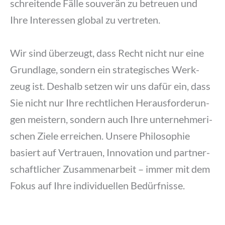
schrei­ten­de Fäl­le sou­ve­rän zu betreu­en und
Ihre Inter­es­sen glo­bal zu ver­tre­ten.
Wir sind über­zeugt, dass Recht nicht nur eine
Grund­la­ge, son­dern ein stra­te­gi­sches Werk­
zeug ist. Des­halb set­zen wir uns dafür ein, dass
Sie nicht nur Ihre recht­li­chen Her­aus­for­de­run­
gen meis­tern, son­dern auch Ihre unter­neh­me­ri­
schen Zie­le errei­chen. Unse­re Phi­lo­so­phie
basiert auf Ver­trau­en, Inno­va­ti­on und part­ner­
schaft­li­cher Zusam­men­ar­beit – immer mit dem
Fokus auf Ihre indi­vi­du­el­len Bedürf­nis­se.