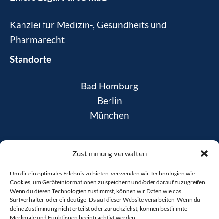
Kanzlei für Medizin-, Gesundheits und
Pharmarecht
Standorte
Bad Homburg
Berlin
München
News
Zustimmung verwalten
Daten­schutz
Um dir ein optimales Erlebnis zu bieten, verwenden wir Technologien wie
Impres­sum
Cookies, um Geräteinformationen zu speichern und/oder darauf zuzugreifen.
Coo­kie-Rich­t­­li­­nie
Wenn du diesen Technologien zustimmst, können wir Daten wie das
Surfverhalten oder eindeutige IDs auf dieser Website verarbeiten. Wenn du
deine Zustimmung nicht erteilst oder zurückziehst, können bestimmte
Merkmale und Funktionen beeinträchtigt werden.