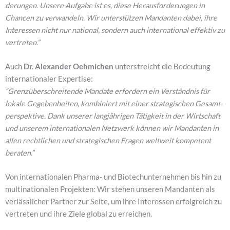
de­run­gen. Unse­re Auf­ga­be ist es, die­se Her­aus­for­de­run­gen in
Chan­cen zu ver­wan­deln. Wir unter­stüt­zen Man­dan­ten dabei, ihre
Inter­es­sen nicht nur natio­nal, son­dern auch inter­na­tio­nal effek­tiv zu
ver­tre­ten.”
Auch
Dr. Alex­an­der Oeh­mi­chen
unter­streicht die Bedeu­tung
inter­na­tio­na­ler Exper­ti­se:
“Grenz­über­schrei­ten­de Man­da­te erfor­dern ein Ver­ständ­nis für
loka­le Gege­ben­hei­ten, kom­bi­niert mit einer stra­te­gi­schen Gesamt­
per­spek­ti­ve. Dank unse­rer lang­jäh­ri­gen Tätig­keit in der Wirt­schaft
und unse­rem inter­na­tio­na­len Netz­werk kön­nen wir Man­dan­ten in
allen recht­li­chen und stra­te­gi­schen Fra­gen welt­weit kom­pe­tent
bera­ten.”
Von inter­na­tio­na­len Phar­ma- und Bio­tech­un­ter­neh­men bis hin zu
mul­ti­na­tio­na­len Pro­jek­ten: Wir ste­hen unse­ren Man­dan­ten als
ver­läss­li­cher Part­ner zur Sei­te, um ihre Inter­es­sen erfolg­reich zu
ver­tre­ten und ihre Zie­le glo­bal zu errei­chen.