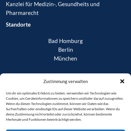
Kanzlei für Medizin-, Gesundheits und
Pharmarecht
Standorte
Bad Homburg
Berlin
München
News
Zustimmung verwalten
Daten­schutz
Um dir ein optimales Erlebnis zu bieten, verwenden wir Technologien wie
Impres­sum
Cookies, um Geräteinformationen zu speichern und/oder darauf zuzugreifen.
Coo­kie-Rich­t­­li­­nie
Wenn du diesen Technologien zustimmst, können wir Daten wie das
Surfverhalten oder eindeutige IDs auf dieser Website verarbeiten. Wenn du
deine Zustimmung nicht erteilst oder zurückziehst, können bestimmte
Merkmale und Funktionen beeinträchtigt werden.