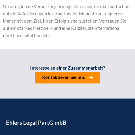
Unse­re glo­ba­le Ver­net­zung ermög­licht es uns, fle­xi­bel und schnell
auf die Anfor­de­run­gen inter­na­tio­na­ler Man­da­te zu reagie­ren –
immer mit dem Ziel, Ihren Erfolg sicher­zu­stel­len. Ver­trau­en Sie
auf ein star­kes Netz­werk und eine Kanz­lei, die inter­na­tio­nal
denkt und lokal han­delt.
Inter­es­se an einer Zusam­men­ar­beit?
Kon­tak­tie­ren Sie uns
Ehlers Legal PartG mbB