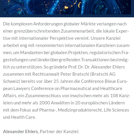
Die kom­ple­xen Anfor­de­run­gen glo­ba­ler Märk­te ver­lan­gen nach
einer grenz­über­schrei­ten­den Zusam­men­ar­beit, die loka­le Exper­
ti­se mit inter­na­tio­na­ler Per­spek­ti­ve ver­eint. Unse­re Kanz­lei
arbei­tet eng mit renom­mier­ten inter­na­tio­na­len Kanz­lei­en zusam­
men, um Man­dan­ten bei glo­ba­len Pro­jek­ten, regu­la­to­ri­schen Fra­
ge­stel­lun­gen und län­der­über­grei­fen­den Trans­ak­tio­nen best­mög­
lich zu unter­stüt­zen. So grün­de­te Prof. Dr. Dr. Alex­an­der Ehlers
zusam­men mit Rechts­an­walt Peter Brat­schi (Brat­schi AG
Schweiz) bereits vor über 25 Jah­ren die Con­fé­rence Bleue Euro­
pean Lawy­ers Con­fe­rence on Phar­maceu­ti­cal and Health­ca­re
Affairs, ein Zusam­men­schluss von inw­zi­schen mehr als 108 Kanz­
lei­en und mehr als 2000 Anwäl­ten in 20 euro­päi­schen Län­dern
mit dem Fokus auf Pharma‑, Medi­zin­pro­dukt­e­recht, Life Sci­en­ces
und Health Care.
Alex­an­der Ehlers
, Part­ner der Kanz­lei: