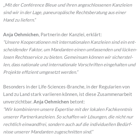
„Mit der Con­fé­rence Bleue und ihren ange­schlos­se­nen Kanz­lei­en
sind wir in der Lage, pan­eu­ro­päi­sche Rechts­be­ra­tung aus einer
Hand zu lie­fern.“
Anja Oeh­mi­chen
, Part­ne­rin der Kanz­lei, erklärt:
“Unse­re Koope­ra­tio­nen mit inter­na­tio­na­len Kanz­lei­en sind ein ent­
schei­den­der Fak­tor, um Man­dan­ten einen umfas­sen­den und lücken­
lo­sen Rechts­ser­vice zu bie­ten. Gemein­sam kön­nen wir sicher­stel­
len, dass natio­na­le und inter­na­tio­na­le Vor­schrif­ten ein­ge­hal­ten und
Pro­jek­te effi­zi­ent umge­setzt wer­den.”
Beson­ders in der Life-Sci­en­ces-Bran­che, in der Regu­la­ri­en von
Land zu Land stark vari­ie­ren kön­nen, ist die­se Zusam­men­ar­beit
unver­zicht­bar.
Anja Oeh­mi­chen
betont:
“Wir kom­bi­nie­ren unse­re Exper­ti­se mit der loka­len Fach­kennt­nis
unse­rer Part­ner­kanz­lei­en. So schaf­fen wir Lösun­gen, die nicht nur
recht­lich ein­wand­frei, son­dern auch auf die indi­vi­du­el­len Bedürf­
nis­se unse­rer Man­dan­ten zuge­schnit­ten sind.”