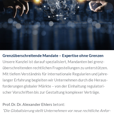
Grenz­über­schrei­ten­de Man­da­te – Exper­ti­se ohne Gren­zen
Unse­re Kanz­lei ist dar­auf spe­zia­li­siert, Man­dan­ten bei grenz­
über­schrei­ten­den recht­li­chen Fra­ge­stel­lun­gen zu unter­stüt­zen.
Mit tie­fem Ver­ständ­nis für inter­na­tio­na­le Regu­la­ri­en und jah­re­
lan­ger Erfah­rung beglei­ten wir Unter­neh­men durch die Her­aus­
for­de­run­gen glo­ba­ler Märk­te – von der Ein­hal­tung regu­la­to­ri­
scher Vor­schrif­ten bis zur Gestal­tung kom­ple­xer Ver­trä­ge.
Prof. Dr. Dr. Alex­an­der Ehlers
betont:
“Die Glo­ba­li­sie­rung stellt Unter­neh­men vor neue recht­li­che Anfor­