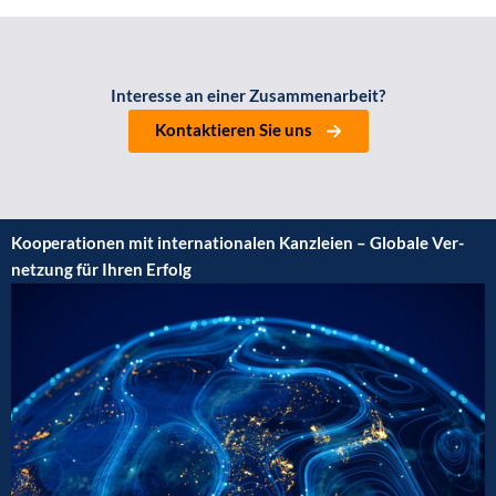
Inter­es­se an einer Zusam­men­ar­beit?
Kon­tak­tie­ren Sie uns
Koope­ra­tio­nen mit inter­na­tio­na­len Kanz­lei­en – Glo­ba­le Ver­
net­zung für Ihren Erfolg